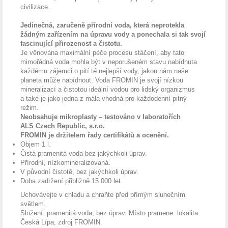
civilizace.
Jedinečná, zaručeně přírodní voda, která neprotekla
žádným zařízením na úpravu vody a ponechala si tak svojí
fascinující přirozenost a čistotu.
Je věnována maximální péče procesu stáčení, aby tato
mimořádná voda mohla být v neporušeném stavu nabídnuta
každému zájemci o pití té nejlepší vody, jakou nám naše
planeta může nabídnout. Voda FROMIN je svojí nízkou
mineralizací a čistotou ideální vodou pro lidský organizmus
a také je jako jedna z mála vhodná pro každodenní pitný
režim.
Neobsahuje mikroplasty – testováno v laboratořích
ALS Czech Republic, s.r.o.
FROMIN je držitelem řady certifikátů a ocenění.
Objem 1 l.
Čistá pramenitá voda bez jakýchkoli úprav.
Přírodní, nízkomineralizovaná.
V původní čistotě, bez jakýchkoli úprav.
Doba zadržení přibližně 15 000 let.
Uchovávejte v chladu a chraňte před přímým slunečním
světlem.
Složení: pramenitá voda, bez úprav. Místo pramene: lokalita
Česká Lípa; zdroj FROMIN.