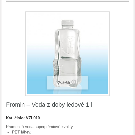
Zvětšit
Fromin – Voda z doby ledové 1 l
Kat. číslo:
VZL010
Pramenitá voda superprémiové kvality.
PET láhev.