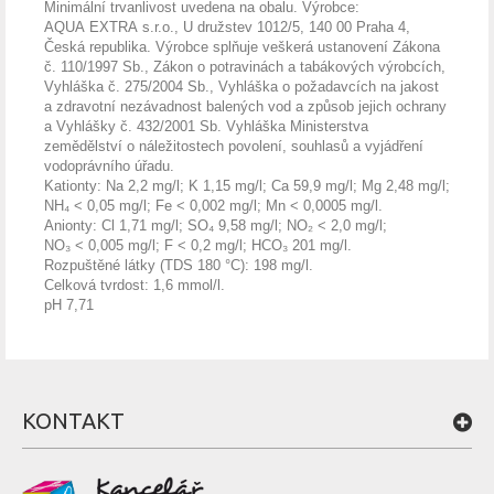
Minimální trvanlivost uvedena na obalu. Výrobce:
AQUA EXTRA s.r.o., U družstev 1012/5, 140 00 Praha 4,
Česká republika. Výrobce splňuje veškerá ustanovení Zákona
č. 110/1997 Sb., Zákon o potravinách a tabákových výrobcích,
Vyhláška č. 275/2004 Sb., Vyhláška o požadavcích na jakost
a zdravotní nezávadnost balených vod a způsob jejich ochrany
a Vyhlášky č. 432/2001 Sb. Vyhláška Ministerstva
zemědělství o náležitostech povolení, souhlasů a vyjádření
vodoprávního úřadu.
Kationty: Na 2,2 mg/l; K 1,15 mg/l; Ca 59,9 mg/l; Mg 2,48 mg/l;
NH₄ < 0,05 mg/l; Fe < 0,002 mg/l; Mn < 0,0005 mg/l.
Anionty: Cl 1,71 mg/l; SO₄ 9,58 mg/l; NO₂ < 2,0 mg/l;
NO₃ < 0,005 mg/l; F < 0,2 mg/l; HCO₃ 201 mg/l.
Rozpuštěné látky (TDS 180 °C): 198 mg/l.
Celková tvrdost: 1,6 mmol/l.
pH 7,71
KONTAKT