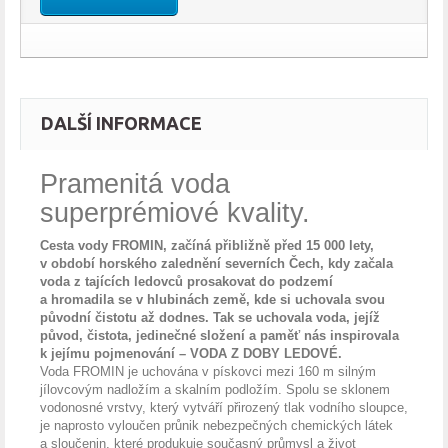
DALŠÍ INFORMACE
Pramenitá voda
superprémiové kvality.
Cesta vody FROMIN, začíná přibližně před 15 000 lety,
v období horského zalednění severních Čech, kdy začala
voda z
t
ajících ledovců prosakovat do podzemí
a hromadila se v hlubinách země, kde si uchovala svou
původní čistotu až dodnes. Tak se uchovala voda, jejíž
původ, čistota, jedinečné složení a paměť nás inspirovala
k jejímu pojmenování – VODA Z DOBY LEDOVÉ.
Voda FROMIN je uchována v pískovci mezi 160 m silným
jílovcovým nadložím a skalním podložím. Spolu se sklonem
vodonosné vrstvy, který vytváří přirozený tlak vodního sloupce,
je naprosto vyloučen průnik nebezpečných chemických látek
a sloučenin, které produkuje současný průmysl a život