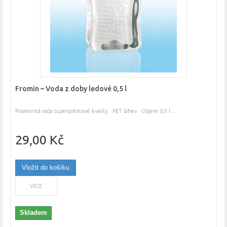
Fromin – Voda z doby ledové 0,5 l
Pramenitá voda superprémiové kvality. PET láhev. Objem 0,5 l....
29,00 Kč
Vložit do košíku
VÍCE
Skladem