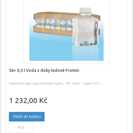
56× 0,5 l Voda z doby ledové Fromin
Pramenitá voda superprémiové kvality. PET láhev. Objem 0,5 l....
1 232,00 Kč
Vložit do košíku
VÍCE