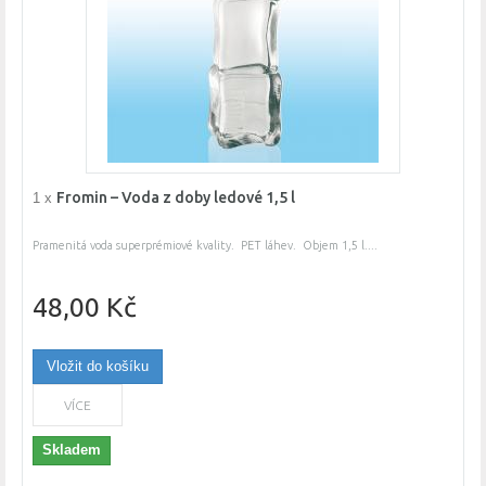
Fromin – Voda z doby ledové 1,5 l
1 x
Pramenitá voda superprémiové kvality. PET láhev. Objem 1,5 l....
48,00 Kč
Vložit do košíku
VÍCE
Skladem