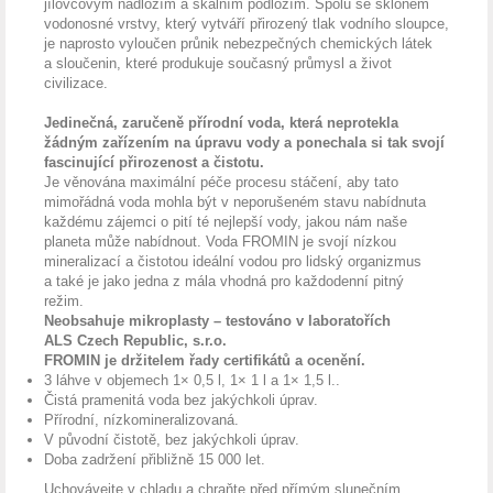
jílovcovým nadložím a skalním podložím. Spolu se sklonem
vodonosné vrstvy, který vytváří přirozený tlak vodního sloupce,
je naprosto vyloučen průnik nebezpečných chemických látek
a sloučenin, které produkuje současný průmysl a život
civilizace.
Jedinečná, zaručeně přírodní voda, která neprotekla
žádným zařízením na úpravu vody a ponechala si tak svojí
fascinující přirozenost a čistotu.
Je věnována maximální péče procesu stáčení, aby tato
mimořádná voda mohla být v neporušeném stavu nabídnuta
každému zájemci o pití té nejlepší vody, jakou nám naše
planeta může nabídnout. Voda FROMIN je svojí nízkou
mineralizací a čistotou ideální vodou pro lidský organizmus
a také je jako jedna z mála vhodná pro každodenní pitný
režim.
Neobsahuje mikroplasty – testováno v laboratořích
ALS Czech Republic, s.r.o.
FROMIN je držitelem řady certifikátů a ocenění.
3 láhve v objemech 1× 0,5 l, 1× 1 l a 1× 1,5 l..
Čistá pramenitá voda bez jakýchkoli úprav.
Přírodní, nízkomineralizovaná.
V původní čistotě, bez jakýchkoli úprav.
Doba zadržení přibližně 15 000 let.
Uchovávejte v chladu a chraňte před přímým slunečním