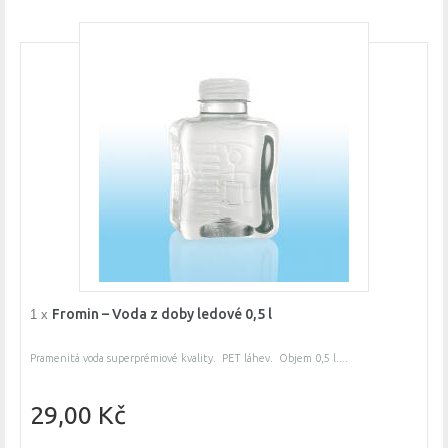
Fromin – Voda z doby ledové 0,5 l
1 x
Pramenitá voda superprémiové kvality. PET láhev. Objem 0,5 l....
29,00 Kč