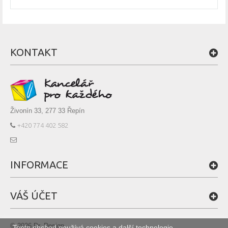
KONTAKT
Živonín 33, 277 33 Řepín
+420 774 402 582
INFORMACE
VÁŠ ÚČET
© 2026 Dr. Design
Tento obchod používá cookies a další technologie,