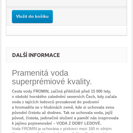
Vložit do košíku
DALŠÍ INFORMACE
Pramenitá voda
superprémiové kvality.
Cesta vody FROMIN, začíná přibližně před 15 000 lety,
v období horského zalednění severních Čech, kdy začala
voda z
t
ajících ledovců prosakovat do podzemí
a hromadila se v hlubinách země, kde si uchovala svou
původní čistotu až dodnes. Tak se uchovala voda, jejíž
původ, čistota, jedinečné složení a paměť nás inspirovala
k jejímu pojmenování – VODA Z DOBY LEDOVÉ.
Voda FROMIN je uchována v pískovci mezi 160 m silným