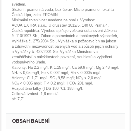
světlem.
Složení: pramenitá voda, bez úprav. Místo pramene: lokalita
Česká Lípa; zdroj FROMIN.
Minimální trvanlivost uvedena na obalu. Výrobce:
AQUA EXTRA s.r.o., U družstev 1012/5, 140 00 Praha 4,
Česká republika. Výrobce splňuje veškerá ustanovení Zákona
č. 110/1997 Sb., Zákon o potravinách a tabákových výrobcích,
Vyhláška č. 275/2004 Sb., Vyhláška o požadavcích na jakost
a zdravotní nezávadnost balených vod a způsob jejich ochrany
a Vyhlášky č. 432/2001 Sb. Vyhláška Ministerstva
zemědělství o náležitostech povolení, souhlasů a vyjádření
vodoprávního úřadu.
Kationty: Na 2,2 mg/l; K 1,15 mg/l; Ca 59,9 mg/l; Mg 2,48 mg/l;
NH₄ < 0,05 mg/l; Fe < 0,002 mg/l; Mn < 0,0005 mg/l.
Anionty: Cl 1,71 mg/l; SO₄ 9,58 mg/l; NO₂ < 2,0 mg/l;
NO₃ < 0,005 mg/l; F < 0,2 mg/l; HCO₃ 201 mg/l.
Rozpuštěné látky (TDS 180 °C): 198 mg/l.
Celková tvrdost: 1,6 mmol/l.
pH 7,71
OBSAH BALENÍ