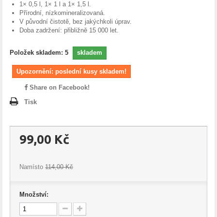
1× 0,5 l, 1× 1 l a 1× 1,5 l.
Přírodní, nízkomineralizovaná.
V původní čistotě, bez jakýchkoli úprav.
Doba zadržení: přibližně 15 000 let.
Položek skladem:
5
skladem
Upozornění: poslední kusy skladem!
Share on Facebook!
Tisk
99,00 Kč
Namísto
114,00 Kč
Množství: