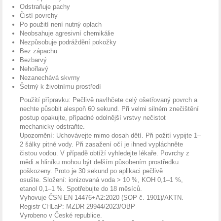
Odstraňuje pachy
Čistí povrchy
Po použití není nutný oplach
Neobsahuje agresivní chemikálie
Nezpůsobuje podráždění pokožky
Bez zápachu
Bezbarvý
Nehořlavý
Nezanechává skvrny
Šetrný k životnímu prostředí
Použití přípravku: Pečlivě navlhčete celý ošetřovaný povrch a
nechte působit alespoň 60 sekund. Při velmi silném znečištění
postup opakujte, případné odolnější vrstvy nečistot
mechanicky odstraňte.
Upozornění: Uchovávejte mimo dosah dětí. Při požití vypijte 1–
2 šálky pitné vody. Při zasažení očí je ihned vypláchněte
čistou vodou. V případě obtíží vyhledejte lékaře. Povrchy z
mědi a hliníku mohou být delším působením prostředku
poškozeny. Proto je 30 sekund po aplikaci pečlivě
osušte. Složení: ionizovaná voda > 10 %, KOH 0,1–1 %,
etanol 0,1–1 %. Spotřebujte do 18 měsíců.
Vyhovuje ČSN EN 14476+A2:2020 (SOP č. 1901)/AKTN.
Registr CHLaP: MZDR 29944/2023/OBP
Vyrobeno v České republice.