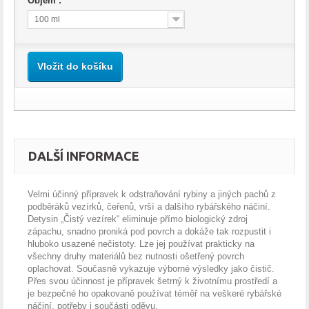
Objem :
100 ml
Vložit do košíku
DALŠÍ INFORMACE
Velmi účinný přípravek k odstraňování rybiny a jiných pachů z
podběráků vezírků, čeřenů, vrší a dalšího rybářského náčiní.
Detysin „Čistý vezírek“ eliminuje přímo biologický zdroj
zápachu, snadno proniká pod povrch a dokáže tak rozpustit i
hluboko usazené nečistoty. Lze jej používat prakticky na
všechny druhy materiálů bez nutnosti ošetřený povrch
oplachovat. Současně vykazuje výborné výsledky jako čistič.
Přes svou účinnost je přípravek šetrný k životnímu prostředí a
je bezpečné ho opakovaně používat téměř na veškeré rybářské
náčiní, potřeby i součásti oděvu.