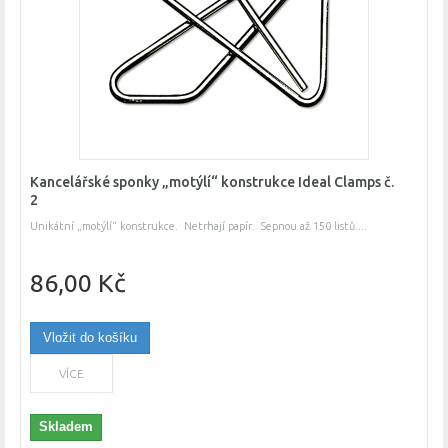
Kancelářské sponky „motýlí“ konstrukce Ideal Clamps č.
2
Unikátní „motýlí“ konstrukce. Netrhají papír. Sepnou až 150 listů....
86,00 Kč
Vložit do košíku
VÍCE
Skladem