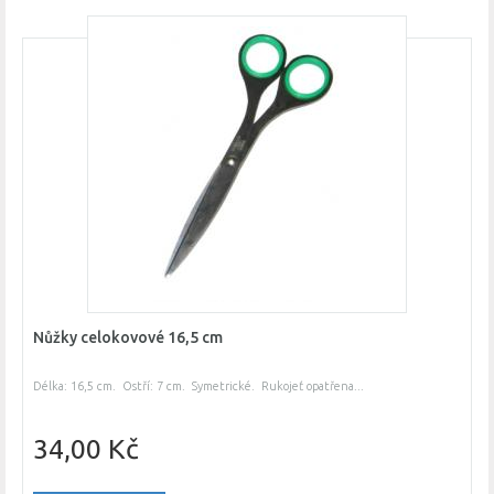
Nůžky celokovové 16,5 cm
Délka: 16,5 cm. Ostří: 7 cm. Symetrické. Rukojeť opatřena...
34,00 Kč